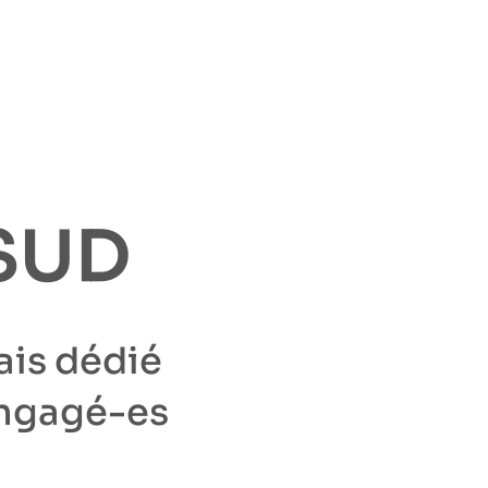
SUD
ais dédié
engagé-es