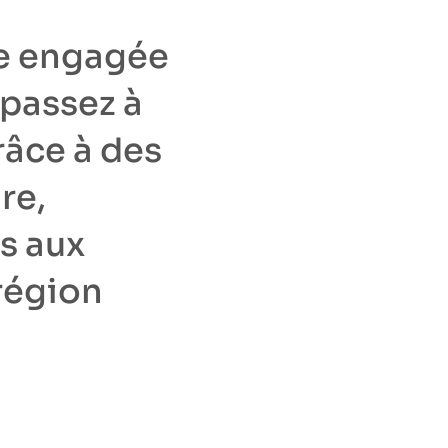
re engagée
passez à
râce à des
re,
és aux
région